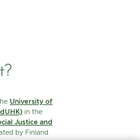
t?
the
University of
(EdUHK)
in the
ial Justice and
ated by Finland