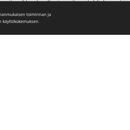
ersity of Lapland), since its establishment in
ianmukaisen toiminnan ja
en käyttökokemuksen.
sivu on luotu Webnodella.
Luo oma verkkosivusi
ilmaiseksi tänään!
ks to develop a joint study course on Global
rative knowledge exchange between experts
 Finland and Education University of Hong 