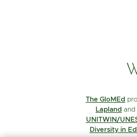
W
The GloMEd
pro
Lapland
and
UNITWIN/UNESCO
Diversity in E