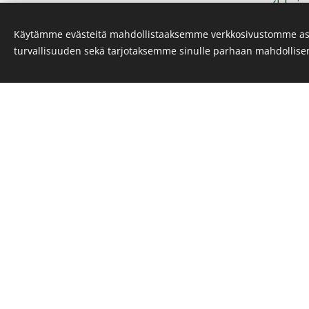
(Univ
Käytämme evästeitä mahdollistaaksemme verkkosivustomme as
turvallisuuden sekä tarjotaksemme sinulle parhaan mahdollis
Tämä verkko
The project see
through collabo
of Lapland,