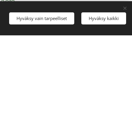
 2018.
Hyväksy vain tarpeelliset
Hyväksy kaikki
Aloita
 Media Education
 from University
Kong, China.